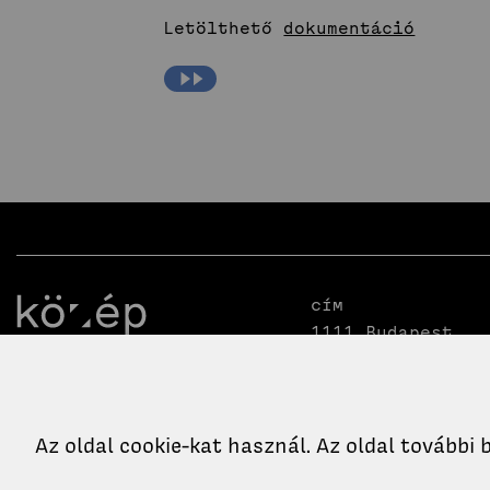
Letölthető
dokumentáció
Cím
1111 Budapest,
Műegyetem rkp. 3
K. épület II. em
99.
Az oldal cookie-kat használ. Az oldal további
Email
Telefon
titkarsag.ko@epk.bme.hu
+36-1-463-1760