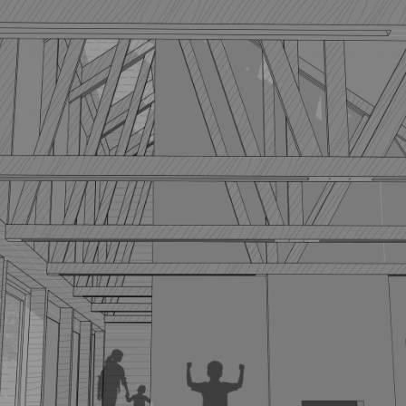
Fenntartható
I
közösségek
t
Stúdió
Hírek
Projektek
Hallgatói tervek
Publikációk
k
TDK
Munkatársak