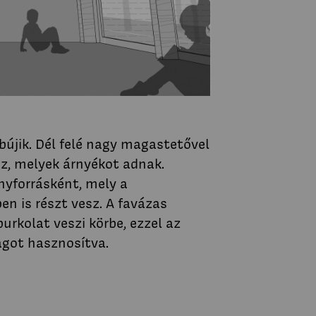
 bújik. Dél felé nagy magastetővel
éz, melyek árnyékot adnak.
ényforrásként, mely a
en is részt vesz. A favázas
urkolat veszi körbe, ezzel az
agot hasznosítva.