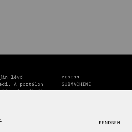
Design
ján lévő
édi. A portálon
SUBMACHINE
rlátozás nélkül
Fejlesztés
eltüntetésével.
Circumstances
 csak a szerzői
Creative
i engedélyével
.
RENDBEN