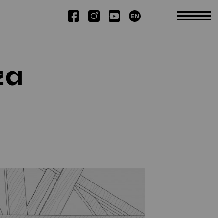
Kutatás
za
Tudományos TDK
Kiadványok
Kiemelt publikációk
Disszertációk