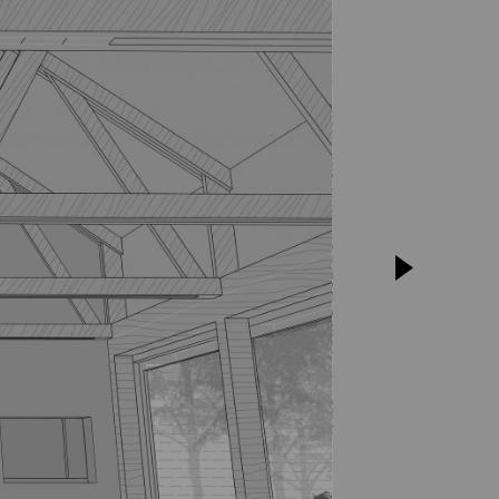
nnovatív
erek
Stúdió
Hírek
Projektek
Hallgatói tervek
Publikációk
TDK
Munkatársak