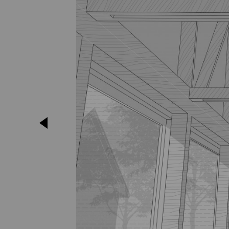
Építészet és
emlékezet
Stúdió
Hírek
Projektek
Hallgatói tervek
Publikációk
TDK
Munkatársa
Keresés