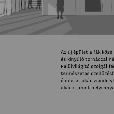
Az új épület a fák közé
és kinyúló tornáccal n
Felülvilágító szolgál f
természetes szellőzésb
épületet akác zsindelyb
akácot, mint helyi any