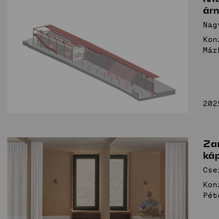
ár
Nag
Kon
Már
202
Za
ká
Cse
Kon
Pét