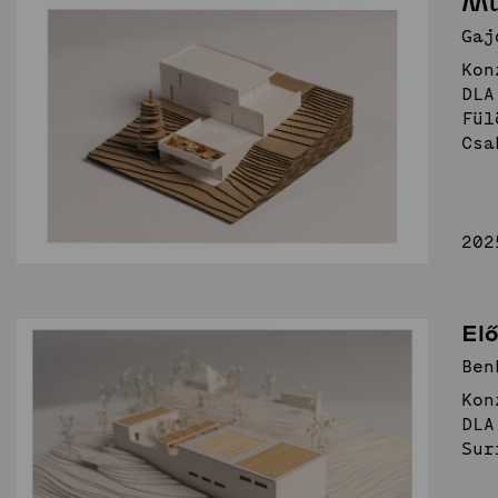
Mű
Építészet és
Gaj
Kon
emlékezet
Stúdió
DLA
Fül
Csa
Hírek
Projektek
Hallgatói tervek
Publikációk
TDK
Munkatársa
202
Keresés
El
Ben
Kon
DLA
Sur