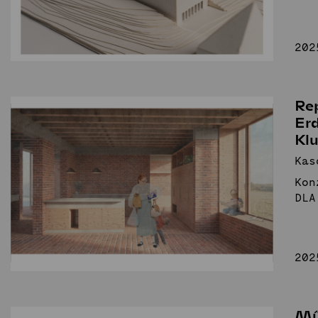
202
Re
Erd
Kl
Kas
Kon
DLA
202
Mű