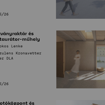
5/26
tványraktár és
staurátor-műhely
okos Lenke
zulens Kronavetter
er DLA
5/26
kotóközpont és