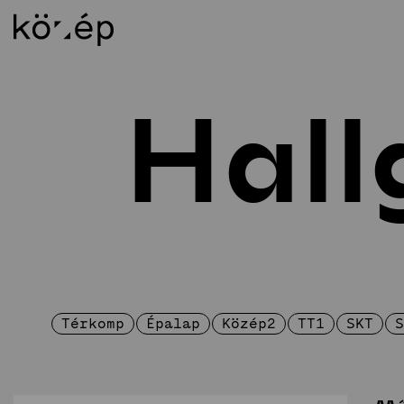
Hall
Rólunk
Ok
Küldetésnyilatkozat
Os
Munkatársak
BS
Könyvtár
MS
Kapcsolat
Épí
Alapítvány
DL
Támogatói kör
Al
Weichinger-díj
Al
Térkomp
Épalap
Közép2
TT1
SKT