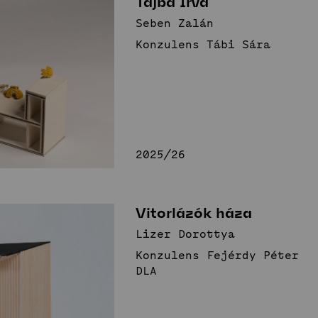
Tájba Írva
nnovatív
Seben Zalán
Konzulens Tábi Sára
erek
Stúdió
Hírek
Projektek
Hallgatói tervek
Publikációk
TDK
Munkatársak
2025/26
Vitorlázók háza
Lizer Dorottya
Konzulens Fejérdy Péter
DLA