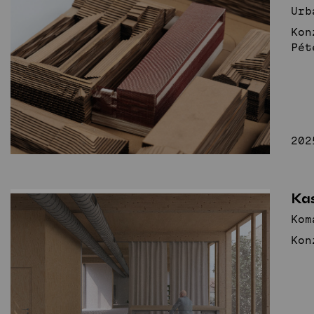
Urb
Kon
Pét
202
Ka
Kom
Kon