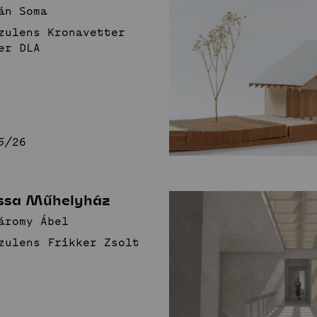
án Soma
zulens Kronavetter
er DLA
5/26
ssa Műhelyház
áromy Ábel
zulens Frikker Zsolt