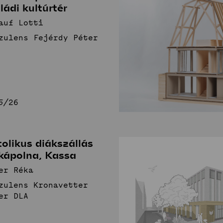
ládi kultúrtér
auf Lotti
zulens Fejérdy Péter
5/26
olikus diákszállás
 kápolna, Kassa
ler Réka
zulens Kronavetter
er DLA