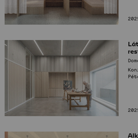
202
Lá
re
Dom
Kon
Pét
202
Al