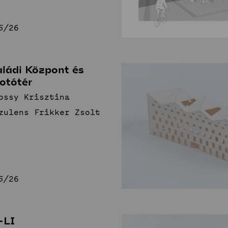
5/26
aládi Központ és
otótér
ossy Krisztina
zulens Frikker Zsolt
5/26
-LI