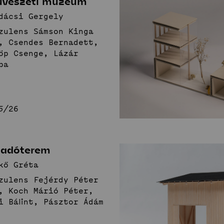
vészeti múzeum
Fenntartható
I
dácsi Gergely
zulens Sámson Kinga
közösségek
t
Stúdió
, Csendes Bernadett,
öp Csenge, Lázár
ba
Hírek
Projektek
Hallgatói tervek
Publikációk
k
TDK
Munkatársak
5/26
őadóterem
kő Gréta
zulens Fejérdy Péter
, Koch Márió Péter,
i Bálint, Pásztor Ádám