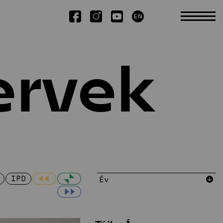
ervek
Kutatás
Tudományos TDK
Kiadványok
Kiemelt publikációk
Disszertációk
IPD