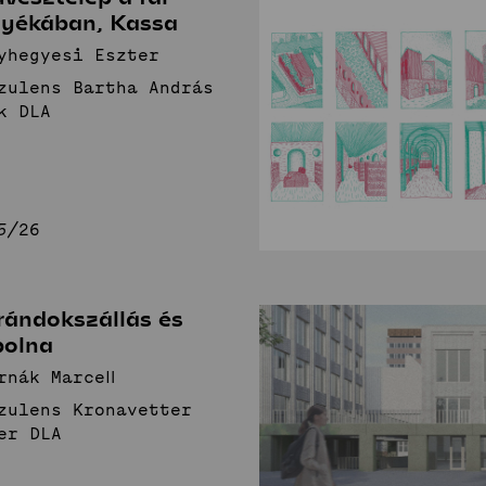
nyékában, Kassa
yhegyesi Eszter
zulens Bartha András
k DLA
5/26
rándokszállás és
polna
rnák Marcell
zulens Kronavetter
er DLA