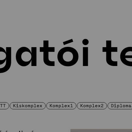
gatói t
tatás
Alkotás
ztatlan képzés
Hallgatói tervek
c-képzés
Művészeti TDK
c-képzés
Projektek
tőművészeti Specializáció
A-képzés
umni
umni-interjúk
STT
Kiskomplex
Komplex1
Komplex2
Diploma