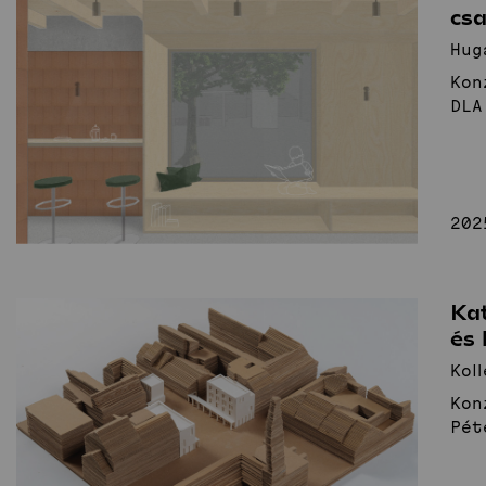
csa
Hug
Kon
DLA
202
Kat
és
Kol
Kon
Pét