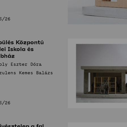
5/26
pülés Központú
ei Iskola és
ubház
oly Eszter Dóra
zulens Kemes Balázs
5/26
vésztelep a fal