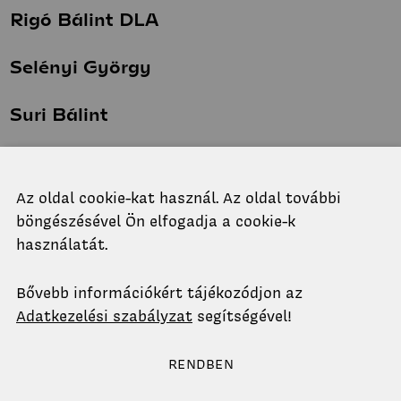
Rigó Bálint DLA
Selényi György
Suri Bálint
Surján Borbála
Az oldal cookie-kat használ. Az oldal további
Szabó Máté
böngészésével Ön elfogadja a cookie-k
használatát.
Szabó-Macsek Kata
Bővebb információkért tájékozódjon az
Szántó Hunor Albert
Adatkezelési szabályzat
segítségével!
Szász László Miklós
RENDBEN
Tábi Sára