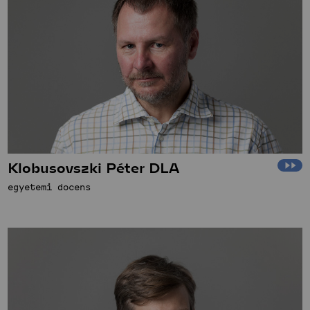
Klobusovszki Péter DLA
egyetemi docens