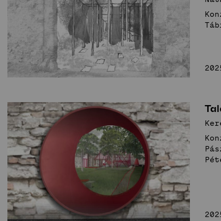
Kon
Építészet és
Táb
emlékezet
Stúdió
202
Hírek
Projektek
Hallgatói tervek
Publikációk
TDK
Munkatársa
Tal
Ker
Kon
Keresés
Pás
Pét
202