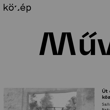
Műv
Rólunk
Ok
Küldetésnyilatkozat
Os
Munkatársak
BS
Könyvtár
MS
Kapcsolat
Épí
Alapítvány
DL
Támogatói kör
Al
Weichinger-díj
Al
Út 
kö
Sal
Nat