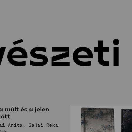
észeti
tatás
Alkotás
ztatlan képzés
Hallgatói tervek
c-képzés
Művészeti TDK
c-képzés
Projektek
tőművészeti Specializáció
A-képzés
umni
umni-interjúk
a múlt és a jelen
zött
lai Anita, Sallai Réka
ália