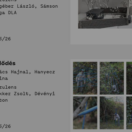
géber László, Sámson
ga DLA
5/26
lődés
ács Hajnal, Hanyecz
ina
zulens
kker Zsolt, Dévényi
ton
5/26