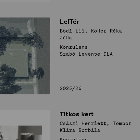
LelTér
Bődi Lili, Koller Réka
Júlia
Konzulens
Szabó Levente DLA
2025/26
Titkos kert
Császi Henriett, Tombor
Klára Borbála
Konzulens