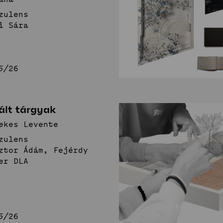
zulens
Fenntartható
I
i Sára
közösségek
t
Stúdió
5/26
Hírek
Projektek
Hallgatói tervek
Publikációk
k
TDK
Munkatársak
ált tárgyak
ekes Levente
zulens
ztor Ádám, Fejérdy
er DLA
5/26