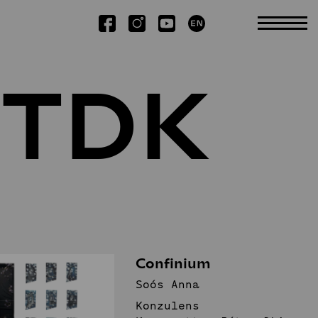
 TDK
Kutatás
Tudományos TDK
Kiadványok
Kiemelt publikációk
Disszertációk
Confinium
Soós Anna
Konzulens