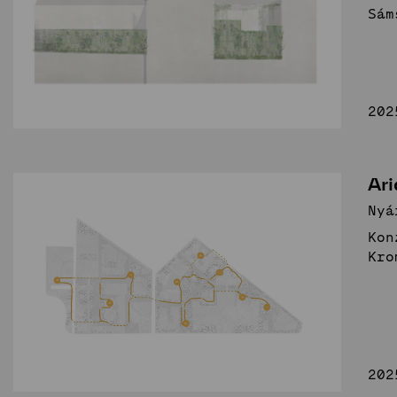
Sám
202
Ar
Nyá
Kon
Kro
202