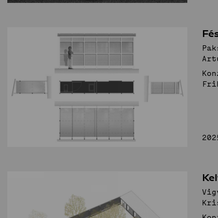
Fé
Pak
Art
Kon
Fri
202
Kel
Vig
Kri
Kon