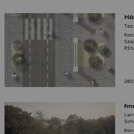
Há
Tar
Kon
Sza
Rit
202
fmr
Lan
Sch
Kon