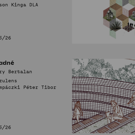
son Kinga DLA
5/26
iadné
ry Bertalan
zulens
mpáczki Péter Tibor
5/26