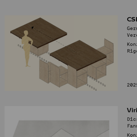
CS
Ger
Ver
Kon
Rig
202
Vir
Dic
Fan
Kon