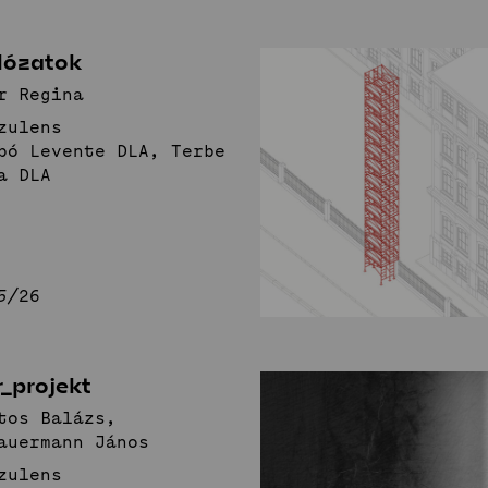
lózatok
r Regina
zulens
bó Levente DLA, Terbe
a DLA
5/26
_projekt
tos Balázs,
auermann János
zulens