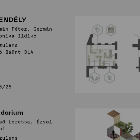
ENDÉLY
mán Péter, Germán
onika Ildikó
zulens
ó Bálint DLA
5/26
idarium
ső Loretta, Ézsol
ni
zulens