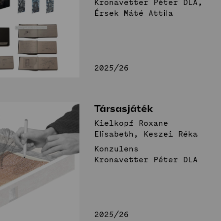
Kronavetter Péter DLA,
Érsek Máté Attila
nnovatív
erek
Stúdió
2025/26
Hírek
Projektek
Hallgatói tervek
Publikációk
TDK
Munkatársak
Társasjáték
Kielkopf Roxane
Elisabeth, Keszei Réka
Konzulens
Kronavetter Péter DLA
2025/26