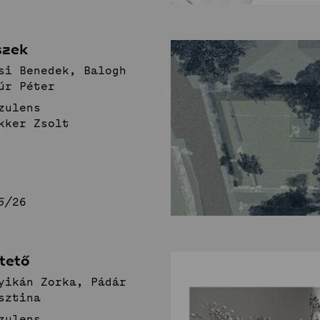
szek
si Benedek, Balogh
úr Péter
zulens
kker Zsolt
5/26
tető
yikán Zorka, Pádár
sztina
zulens