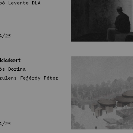
bó Levente DLA
4/25
klakert
ós Dorina
zulens Fejérdy Péter
4/25