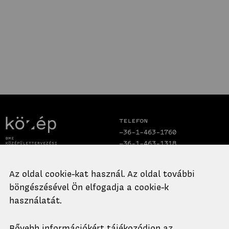
Telefon
+36-1-463-1760
+36-1-463-1318
Email
Cím
Az oldal cookie-kat használ. Az oldal további
titkarsag.ko@epk.bme.hu
1111 Budapest,
böngészésével Ön elfogadja a cookie-k
Műegyetem rkp. 3.,
használatát.
K. épület II. emelet 99.
Bővebb információkért tájékozódjon az