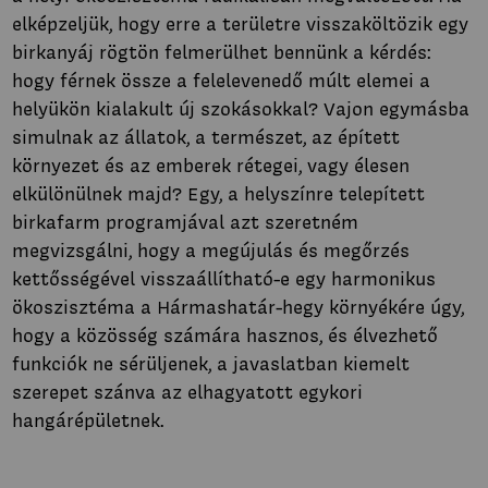
elképzeljük, hogy erre a területre visszaköltözik egy
birkanyáj rögtön felmerülhet bennünk a kérdés:
hogy férnek össze a felelevenedő múlt elemei a
helyükön kialakult új szokásokkal? Vajon egymásba
simulnak az állatok, a természet, az épített
környezet és az emberek rétegei, vagy élesen
elkülönülnek majd? Egy, a helyszínre telepített
birkafarm programjával azt szeretném
megvizsgálni, hogy a megújulás és megőrzés
kettősségével visszaállítható-e egy harmonikus
ökoszisztéma a Hármashatár-hegy környékére úgy,
hogy a közösség számára hasznos, és élvezhető
funkciók ne sérüljenek, a javaslatban kiemelt
szerepet szánva az elhagyatott egykori
hangárépületnek.