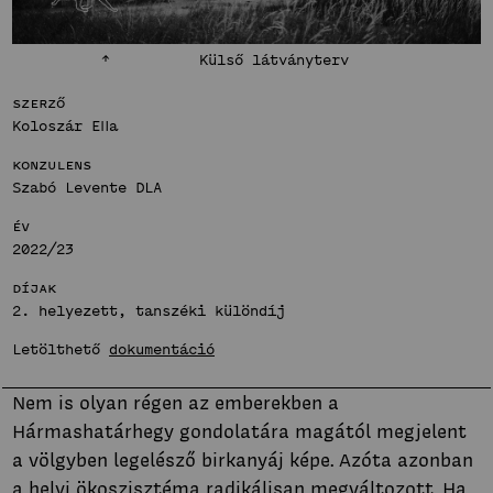
Bemutatkozás
Hírek
Fenntartható
Külső látványterv
Projektek
közösségek
Hallgatói tervek
Stúdió
Szerző
Publikációk
Koloszár Ella
Bemutatkozás
TDK
Konzulens
Hírek
Innovatív
Munkatársak
Szabó Levente DLA
Projektek
terek
Év
Hallgatói tervek
Stúdió
2022/23
Publikációk
Bemutatkozás
TDK
Díjak
Hírek
2. helyezett, tanszéki különdíj
Munkatársak
Projektek
Letölthető
dokumentáció
Hallgatói tervek
Publikációk
Nem is olyan régen az emberekben a
TDK
Hármashatárhegy gondolatára magától megjelent
Munkatársak
a völgyben legelésző birkanyáj képe. Azóta azonban
a helyi ökoszisztéma radikálisan megváltozott. Ha