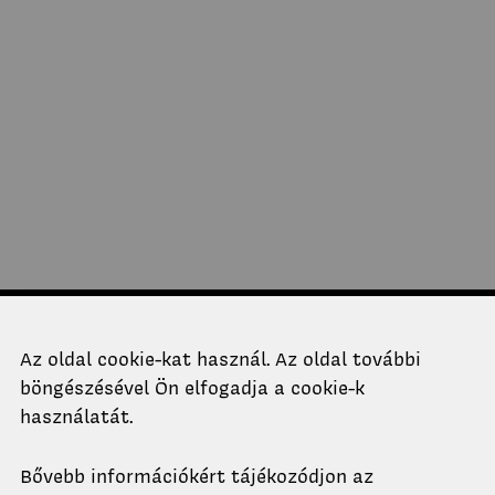
Telefon
Az oldal cookie-kat használ. Az oldal további
+36-1-463-1760
böngészésével Ön elfogadja a cookie-k
+36-1-463-1318
használatát.
Email
Cím
titkarsag.ko@epk.bme.hu
1111 Budapest,
Bővebb információkért tájékozódjon az