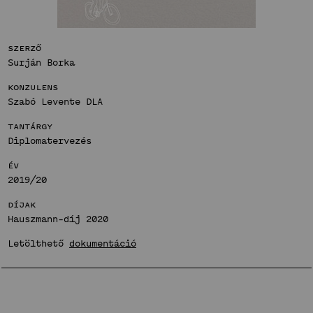
Bemutatkozás
Hírek
Fenntartható
Projektek
Szerző
közösségek
Hallgatói tervek
Stúdió
Surján Borka
Publikációk
Konzulens
Bemutatkozás
TDK
Szabó Levente DLA
Hírek
Innovatív
Munkatársak
Tantárgy
Projektek
terek
Diplomatervezés
Hallgatói tervek
Stúdió
Publikációk
Év
Bemutatkozás
2019/20
TDK
Hírek
Munkatársak
Díjak
Projektek
Hauszmann-díj 2020
Hallgatói tervek
Letölthető
dokumentáció
Publikációk
TDK
Munkatársak