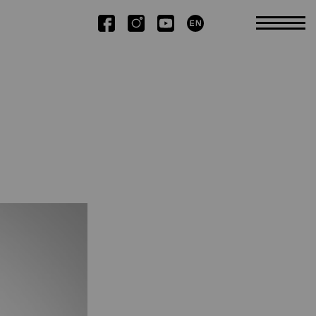
Kutatás
Tudományos TDK
Kiadványok
Kiemelt publikációk
Disszertációk