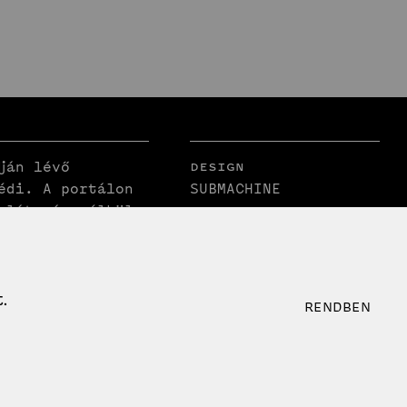
Design
ján lévő
édi. A portálon
SUBMACHINE
rlátozás nélkül
Fejlesztés
eltüntetésével.
Circumstances
 csak a szerzői
Creative
i engedélyével
.
RENDBEN