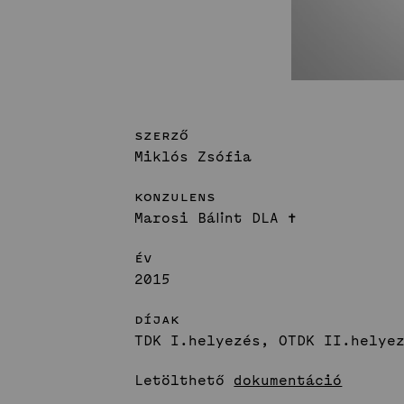
Szerző
Miklós Zsófia
Konzulens
Marosi Bálint DLA ✝︎
Év
2015
Díjak
TDK I.helyezés, OTDK II.helye
Letölthető
dokumentáció