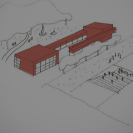
Fenntartható
I
közösségek
t
Stúdió
Hírek
Projektek
Hallgatói tervek
Publikációk
k
TDK
Munkatársak