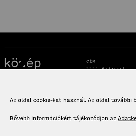
Cím
1111 Budapest,
Műegyetem rkp. 3
K. épület II. em
99.
Az oldal cookie-kat használ. Az oldal további
Email
Telefon
titkarsag.ko@epk.bme.hu
+36-1-463-1760
Bővebb információkért tájékozódjon az
Adatke
+36-1-463-1318