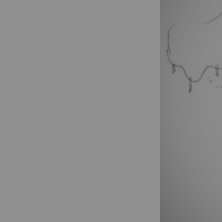
Építészet és
emlékezet
Stúdió
Hírek
Projektek
Hallgatói tervek
Publikációk
TDK
Munkatársa
Keresés