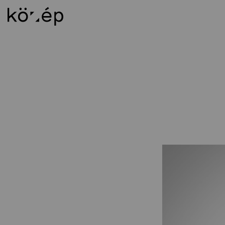
Rólunk
Ok
Küldetésnyilatkozat
Os
Munkatársak
BS
Könyvtár
MS
Kapcsolat
Épí
Alapítvány
DL
Támogatói kör
Al
Weichinger-díj
Al