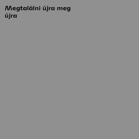
Megtalálni újra meg
Építészet és
újra
emlékezet
Stúdió
Hírek
Projektek
Hallgatói tervek
Publikációk
TDK
Munkatársa
Keresés